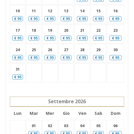
10
11
12
13
14
15
16
€
95
€
95
€
95
€
95
€
95
€
95
€
95
17
18
19
20
21
22
23
€
95
€
95
€
95
€
95
€
95
€
95
€
95
24
25
26
27
28
29
30
€
95
€
95
€
95
€
95
€
95
€
95
€
95
31
€
95
Settembre
2026
Lun
Mar
Mer
Gio
Ven
Sab
Dom
01
02
03
04
05
06
€
95
€
95
€
95
€
95
€
95
€
95