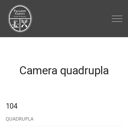
Skip
to
content
Palazzo Ciotti – Albergo diffuso
Ascoli Piceno
Camera quadrupla
104
QUADRUPLA